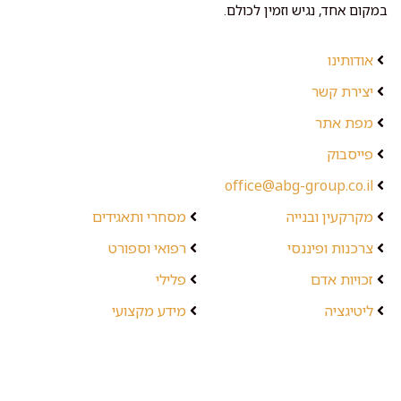
במקום אחד, נגיש וזמין לכולם.
אודותינו
יצירת קשר
מפת אתר
פייסבוק
office@abg-group.co.il
מקרקעין ובנייה
מסחרי ותאגידים
צרכנות ופיננסי
רפואי וספורט
זכויות אדם
פלילי
ליטיגציה
מידע מקצועי