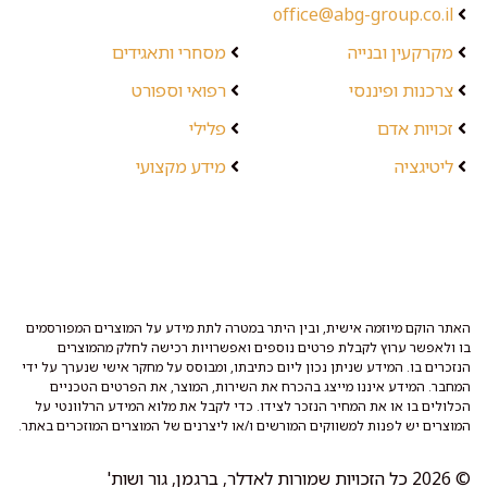
office@abg-group.co.il
מקרקעין ובנייה
מסחרי ותאגידים
צרכנות ופיננסי
רפואי וספורט
זכויות אדם
פלילי
ליטיגציה
מידע מקצועי
האתר הוקם מיוזמה אישית, ובין היתר במטרה לתת מידע על המוצרים המפורסמים
בו ולאפשר ערוץ לקבלת פרטים נוספים ואפשרויות רכישה לחלק מהמוצרים
הנזכרים בו. המידע שניתן נכון ליום כתיבתו, ומבוסס על מחקר אישי שנערך על ידי
המחבר. המידע איננו מייצג בהכרח את השירות, המוצר, את הפרטים הטכניים
הכלולים בו או את המחיר הנזכר לצידו. כדי לקבל את מלוא המידע הרלוונטי על
המוצרים יש לפנות למשווקים המורשים ו/או ליצרנים של המוצרים המוזכרים באתר.
© 2026 כל הזכויות שמורות לאדלר, ברגמן, גור ושות'