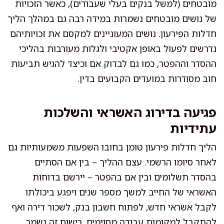
מובטחים (למשל בנקים בעלי שעבודים), כאשר הזכויות
של נושים מובטחים נשמרות במידה רבה גם במהלך הליך
חדלות הפירעון. נושים המעוניינים למקסם את זכויותיהם
נדרשים לפעול באופן אקטיבי ולגלות מעורבות בהליכי
ההסדר וההפטר, כמו גם לבדוק אם וכיצד להגיש תביעות
חוב מסודרות במועדים הקבועים בדין.
פגיעה בדירוג האשראי והשלכות
עתידיות
הליך חדלות פירעון טומן בחובו השפעות משמעותיות גם
לאחר סיומו הרשמי. עצם ההליך – בין אם הסתיים
בהסדר תשלומים ובין אם בהפטר – יירשם בדוחות
האשראי של החייב למשך מספר שנים ויפגע ביכולתו
לקבל אשראי חדש, לפתוח חשבון בנק, לשכור דירה ואף
להתקבל למקומות עבודה מסוימים. רישום זה נשמר