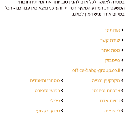
במטרה לאפשר לכל אדם להבין טוב יותר את זכויותיו וחובותיו
המשפטיות. המידע המקיף, המדויק והעדכני נמצא כאן עבורכם - הכל
במקום אחד, נגיש וזמין לכולם.
אודותינו
יצירת קשר
מפת אתר
פייסבוק
office@abg-group.co.il
מקרקעין ובנייה
מסחרי ותאגידים
צרכנות ופיננסי
רפואי וספורט
זכויות אדם
פלילי
ליטיגציה
מידע מקצועי