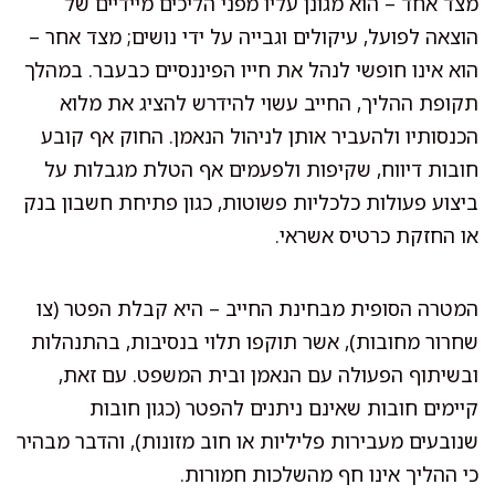
מצד אחד – הוא מגונן עליו מפני הליכים מיידיים של
הוצאה לפועל, עיקולים וגבייה על ידי נושים; מצד אחר –
הוא אינו חופשי לנהל את חייו הפיננסיים כבעבר. במהלך
תקופת ההליך, החייב עשוי להידרש להציג את מלוא
הכנסותיו ולהעביר אותן לניהול הנאמן. החוק אף קובע
חובות דיווח, שקיפות ולפעמים אף הטלת מגבלות על
ביצוע פעולות כלכליות פשוטות, כגון פתיחת חשבון בנק
או החזקת כרטיס אשראי.
המטרה הסופית מבחינת החייב – היא קבלת הפטר (צו
שחרור מחובות), אשר תוקפו תלוי בנסיבות, בהתנהלות
ובשיתוף הפעולה עם הנאמן ובית המשפט. עם זאת,
קיימים חובות שאינם ניתנים להפטר (כגון חובות
שנובעים מעבירות פליליות או חוב מזונות), והדבר מבהיר
כי ההליך אינו חף מהשלכות חמורות.