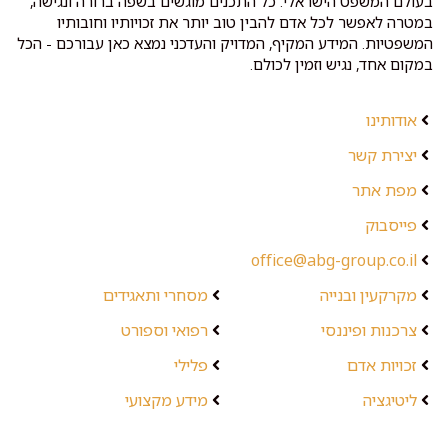
בעולם המשפט הישראלי. כל התכנים מוגשים בשפה ברורה ונגישה,
במטרה לאפשר לכל אדם להבין טוב יותר את זכויותיו וחובותיו
המשפטיות. המידע המקיף, המדויק והעדכני נמצא כאן עבורכם - הכל
במקום אחד, נגיש וזמין לכולם.
אודותינו
יצירת קשר
מפת אתר
פייסבוק
office@abg-group.co.il
מקרקעין ובנייה
מסחרי ותאגידים
צרכנות ופיננסי
רפואי וספורט
זכויות אדם
פלילי
ליטיגציה
מידע מקצועי