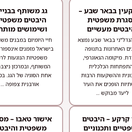
עין בבאר שבע –
גג משותף בבניין
גרת משפטית
היבטים משפטיי
יבטים מעשיים
ושימושים מותר
נדל"ני בבאר שבע נמצא
חיי היומיום במבנים מש
ם האחרונות בתנופה
בישראל מזמנים אינספור ס
ת. מיקומה הגאוגרפי,
משפטיות הנוגעות לרכ
תפתחות הכלכלית
המשותף, ובמרכזן ניצב
ונית וההשקעות הרבות
אחת הסוגיה של הגג. בס
יות הופכים את העיר
אורבנית צפופה ...
ליעד מבוקש ...
 קרקע – היבטים
אישור טאבו – מס
טיים ותכנוניים
משפטית והיבטי