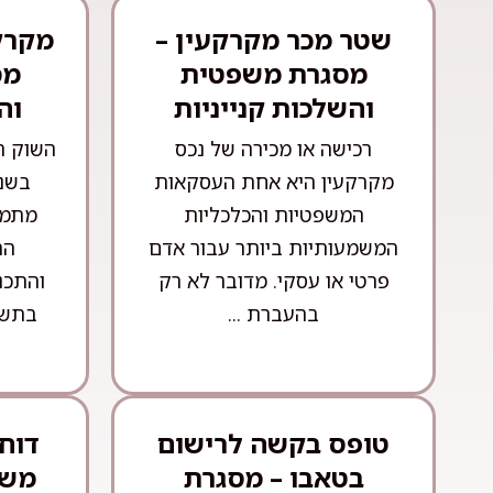
שטר מכר מקרקעין –
מקרק
מסגרת משפטית
מס
והשלכות קנייניות
וה
רכישה או מכירה של נכס
השוק ה
מקרקעין היא אחת העסקאות
בשני
המשפטיות והכלכליות
מתמד
המשמעותיות ביותר עבור אדם
הה
פרטי או עסקי. מדובר לא רק
והתכנ
בהעברת ...
בתשת
טופס בקשה לרישום
דוח
בטאבו – מסגרת
משפ