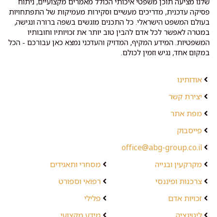
שלנו מציעה תוכן משפטי איכותי הכולל מאמרים מקצועיים, ניתוח
פסיקה עדכנית, מדריכים מעשיים וסקירות מעמיקות של התפתחויות
בעולם המשפט הישראלי. כל התכנים מוגשים בשפה ברורה ונגישה,
במטרה לאפשר לכל אדם להבין טוב יותר את זכויותיו וחובותיו
המשפטיות. המידע המקיף, המדויק והעדכני נמצא כאן עבורכם - הכל
במקום אחד, נגיש וזמין לכולם.
אודותינו
יצירת קשר
מפת אתר
פייסבוק
office@abg-group.co.il
מקרקעין ובנייה
מסחרי ותאגידים
צרכנות ופיננסי
רפואי וספורט
זכויות אדם
פלילי
ליטיגציה
מידע מקצועי