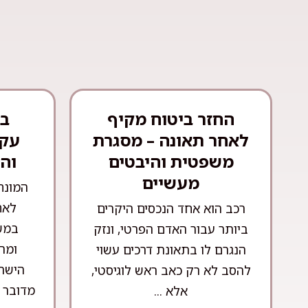
החזר ביטוח מקיף
בע
לאחר תאונה – מסגרת
עקר
משפטית והיבטים
וה
מעשיים
המונח
לאח
רכב הוא אחד הנכסים היקרים
במש
ביותר עבור האדם הפרטי, ונזק
ומה
הנגרם לו בתאונת דרכים עשוי
הישרא
להסב לא רק כאב ראש לוגיסטי,
מדובר 
אלא ...