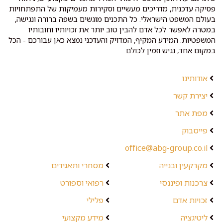
פסיקה עדכנית, מדריכים מעשיים וסקירות מעמיקות של התפתחויות
בעולם המשפט הישראלי. כל התכנים מוגשים בשפה ברורה ונגישה,
במטרה לאפשר לכל אדם להבין טוב יותר את זכויותיו וחובותיו
המשפטיות. המידע המקיף, המדויק והעדכני נמצא כאן עבורכם - הכל
במקום אחד, נגיש וזמין לכולם.
אודותינו
יצירת קשר
מפת אתר
פייסבוק
office@abg-group.co.il
מקרקעין ובנייה
מסחרי ותאגידים
צרכנות ופיננסי
רפואי וספורט
זכויות אדם
פלילי
ליטיגציה
מידע מקצועי