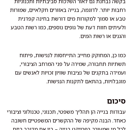
בקשה נבחנת גם לאור השלכות סביבתיות ותכנוניות
רחבות יותר. לדוגמה, בנייה באזורים חקלאיים, שמורות
טבע או סמוך למקורות מים דורשת בחינה קפדנית
ולעיתים חוות דעת של גופים נוספים, כמו רשות הטבע
והגנים או רשות המים.
כמו כן, המחוקק מחייב התייחסות לנגישות, פיתוח
תשתיות תחבורה, שמירה על פני המרחב הציבורי,
ועמידה בתקנים של נציבות שוויון זכויות לאנשים עם
מוגבלויות, בהתאם לתקנות הנגישות.
סיכום
עבודות בנייה הן תהליך משפטי, תכנוני, טכנולוגי וציבורי
כאחד. הבנה מקיפה של ההקשרים המשפטיים חשובה
לכל מי שמעורב בפרויקט בנייה – בין אם מדובר ביזם