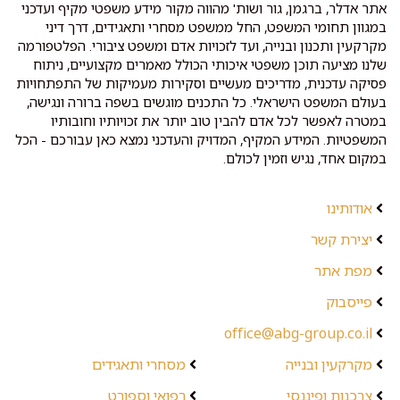
אתר אדלר, ברגמן, גור ושות' מהווה מקור מידע משפטי מקיף ועדכני
במגוון תחומי המשפט, החל ממשפט מסחרי ותאגידים, דרך דיני
מקרקעין ותכנון ובנייה, ועד לזכויות אדם ומשפט ציבורי. הפלטפורמה
שלנו מציעה תוכן משפטי איכותי הכולל מאמרים מקצועיים, ניתוח
פסיקה עדכנית, מדריכים מעשיים וסקירות מעמיקות של התפתחויות
בעולם המשפט הישראלי. כל התכנים מוגשים בשפה ברורה ונגישה,
במטרה לאפשר לכל אדם להבין טוב יותר את זכויותיו וחובותיו
המשפטיות. המידע המקיף, המדויק והעדכני נמצא כאן עבורכם - הכל
במקום אחד, נגיש וזמין לכולם.
אודותינו
יצירת קשר
מפת אתר
פייסבוק
office@abg-group.co.il
מקרקעין ובנייה
מסחרי ותאגידים
צרכנות ופיננסי
רפואי וספורט