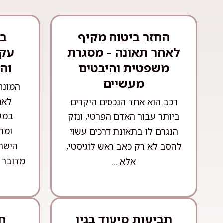
החזר ביטוח מקיף
בע
לאחר תאונה – מסגרת
עקר
משפטית והיבטים
וה
מעשיים
המונח
לאח
רכב הוא אחד הנכסים היקרים
במש
ביותר עבור האדם הפרטי, ונזק
ומה
הנגרם לו בתאונת דרכים עשוי
הישרא
להסב לא רק כאב ראש לוגיסטי,
מדובר 
אלא ...
תביעות סיעוד בגין
חו