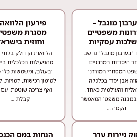
רבון מוגבל –
פירעון הלוואה 
ונות משפטיים
מסגרת משפטי
שלכות עסקיות
וחוזית בישראל
 "בערבון מוגבל" נחשב
הלוואות הן חלק בלתי 
ד היסודות המרכזיים
מהפעילות הכלכלית בי
פט המסחרי המודרני
ובעולם, ומשמשות כלי מ
ווה אבן יסוד בכלכלה
למימון רכישות, יזמויות, ל
לית והעולמית כאחד.
ואף צריכה שוטפת. עם 
במבנה משפטי המאפשר
קבלת ...
הקמה ...
ק ניירות ערך
הנחות במס הכנס