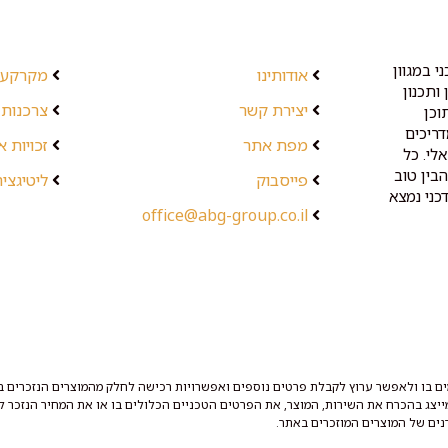
י במגוון
אודותינו
מקרקעין
ותכנון
יצירת קשר
צרכנות 
וכן
דריכים
מפת אתר
זכויות 
לי. כל
בין טוב
פייסבוק
ליטיגציה
כני נמצא
office@abg-group.co.il
ם בו ולאפשר ערוץ לקבלת פרטים נוספים ואפשרויות רכישה לחלק מהמוצרים הנזכרים בו
מייצג בהכרח את השירות, המוצר, את הפרטים הטכניים הכלולים בו או את המחיר הנזכר לצ
נים של המוצרים המוזכרים באתר.