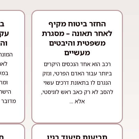
החזר ביטוח מקיף
בע
לאחר תאונה – מסגרת
עקר
משפטית והיבטים
וה
מעשיים
המונח
לאח
רכב הוא אחד הנכסים היקרים
במש
ביותר עבור האדם הפרטי, ונזק
ומה
הנגרם לו בתאונת דרכים עשוי
הישרא
להסב לא רק כאב ראש לוגיסטי,
מדובר 
אלא ...
תביעות סיעוד בגין
חו