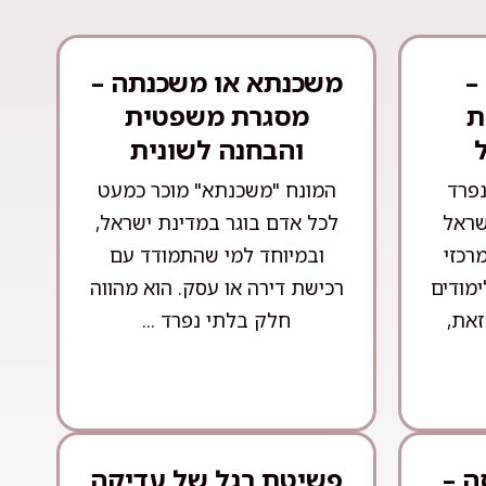
–
משכנתא או משכנתה –
ת
מסגרת משפטית
והבחנה לשונית
נפרד
המונח "משכנתא" מוכר כמעט
שראל
לכל אדם בוגר במדינת ישראל,
רכזי
ובמיוחד למי שהתמודד עם
ימודים
רכישת דירה או עסק. הוא מהווה
זאת,
חלק בלתי נפרד ...
ה –
פשיטת רגל של עדיקה