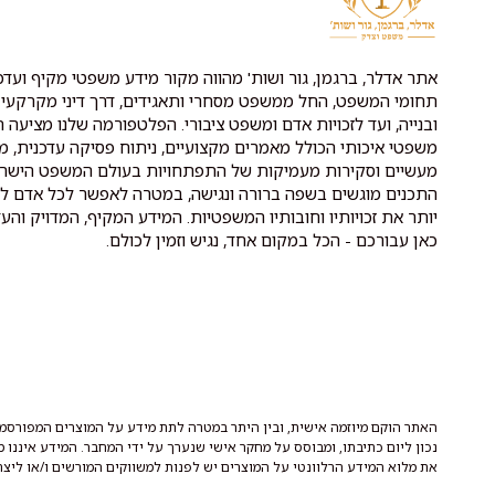
אתר אדלר, ברגמן, גור ושות' מהווה מקור מידע משפטי מקיף ועדכנ
תחומי המשפט, החל ממשפט מסחרי ותאגידים, דרך דיני מקרקעין 
ובנייה, ועד לזכויות אדם ומשפט ציבורי. הפלטפורמה שלנו מציעה ת
משפטי איכותי הכולל מאמרים מקצועיים, ניתוח פסיקה עדכנית, מ
מעשיים וסקירות מעמיקות של התפתחויות בעולם המשפט הישרא
התכנים מוגשים בשפה ברורה ונגישה, במטרה לאפשר לכל אדם לה
יותר את זכויותיו וחובותיו המשפטיות. המידע המקיף, המדויק והעד
כאן עבורכם - הכל במקום אחד, נגיש וזמין לכולם.
האתר הוקם מיוזמה אישית, ובין היתר במטרה לתת מידע על המוצרים המפורסמי
נכון ליום כתיבתו, ומבוסס על מחקר אישי שנערך על ידי המחבר. המידע איננו 
את מלוא המידע הרלוונטי על המוצרים יש לפנות למשווקים המורשים ו/או ליצר