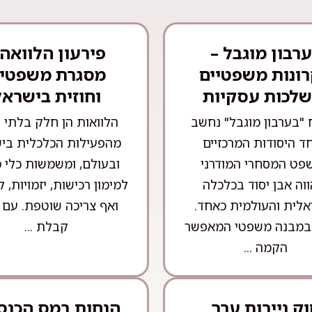
רבון מוגבל –
פירעון הלוואה 
ונות משפטיים
מסגרת משפטי
שלכות עסקיות
וחוזית בישראל
 "בערבון מוגבל" נחשב
הלוואות הן חלק בלתי 
ד היסודות המרכזיים
מהפעילות הכלכלית בי
פט המסחרי המודרני
ובעולם, ומשמשות כלי מ
ווה אבן יסוד בכלכלה
למימון רכישות, יזמויות, ל
לית והעולמית כאחד.
ואף צריכה שוטפת. עם 
במבנה משפטי המאפשר
קבלת ...
הקמה ...
ק ניירות ערך
הנחות במס הכנס