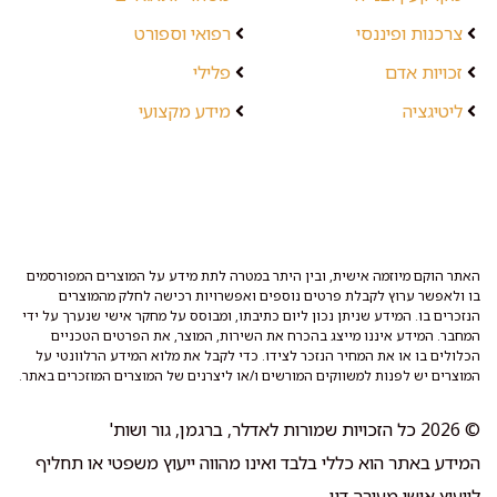
צרכנות ופיננסי
רפואי וספורט
זכויות אדם
פלילי
ליטיגציה
מידע מקצועי
האתר הוקם מיוזמה אישית, ובין היתר במטרה לתת מידע על המוצרים המפורסמים
בו ולאפשר ערוץ לקבלת פרטים נוספים ואפשרויות רכישה לחלק מהמוצרים
הנזכרים בו. המידע שניתן נכון ליום כתיבתו, ומבוסס על מחקר אישי שנערך על ידי
המחבר. המידע איננו מייצג בהכרח את השירות, המוצר, את הפרטים הטכניים
הכלולים בו או את המחיר הנזכר לצידו. כדי לקבל את מלוא המידע הרלוונטי על
המוצרים יש לפנות למשווקים המורשים ו/או ליצרנים של המוצרים המוזכרים באתר.
© 2026 כל הזכויות שמורות לאדלר, ברגמן, גור ושות'
המידע באתר הוא כללי בלבד ואינו מהווה ייעוץ משפטי או תחליף
לייעוץ אישי מעורך דין.