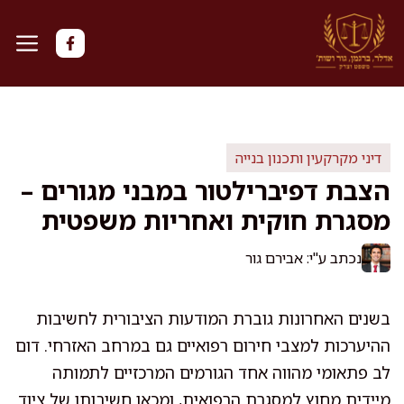
דלג
תוכן
דיני מקרקעין ותכנון בנייה
הצבת דפיברילטור במבני מגורים –
מסגרת חוקית ואחריות משפטית
נכתב ע"י: אבירם גור
בשנים האחרונות גוברת המודעות הציבורית לחשיבות
ההיערכות למצבי חירום רפואיים גם במרחב האזרחי. דום
לב פתאומי מהווה אחד הגורמים המרכזיים לתמותה
מיידית מחוץ למסגרת הרפואית, ומכאן חשיבותו של ציוד