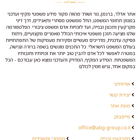
אתר אדלר, ברגמן, גור ושות' מהווה מקור מידע משפטי מקיף ועדכני
במגוון תחומי המשפט, החל ממשפט מסחרי ותאגידים, דרך דיני
מקרקעין ותכנון ובנייה, ועד לזכויות אדם ומשפט ציבורי. הפלטפורמה
שלנו מציעה תוכן משפטי איכותי הכולל מאמרים מקצועיים, ניתוח
פסיקה עדכנית, מדריכים מעשיים וסקירות מעמיקות של התפתחויות
בעולם המשפט הישראלי. כל התכנים מוגשים בשפה ברורה ונגישה,
במטרה לאפשר לכל אדם להבין טוב יותר את זכויותיו וחובותיו
המשפטיות. המידע המקיף, המדויק והעדכני נמצא כאן עבורכם - הכל
במקום אחד, נגיש וזמין לכולם.
אודותינו
יצירת קשר
מפת אתר
פייסבוק
office@abg-group.co.il
מקרקעין ובנייה
מסחרי ותאגידים