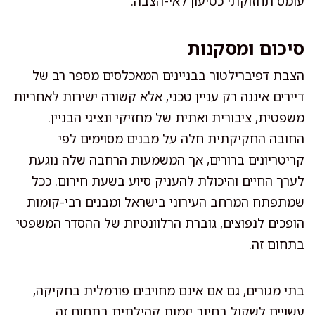
עומס תחזוקתי כטיעון לאי-הצבה.
סיכום ומסקנות
הצבת דפיברילטור בבניינים המאכלסים מספר רב של
דיירים איננה רק עניין טכני, אלא קשורה ישירות לאחריות
משפטית, ציבורית ואתית של מחזיקי ונציגי הבניין.
החובה החקיקתית חלה על מבנים מסוימים לפי
קריטריונים ברורים, אך המשמעות הרחבה שלה נוגעת
לערך החיים והיכולת להעניק סיוע בשעת חירום. ככל
שמתפתח המרחב העירוני בישראל ומבנים רבי-קומות
הופכים לנפוצים, גוברת הרלוונטיות של ההסדר המשפטי
בתחום זה.
בתי מגורים, גם אם אינם מחויבים פורמלית בחקיקה,
עשויים לשקול בחיוב יזמות קהילתית בתחום זה