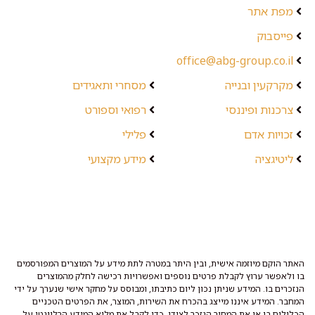
מפת אתר
פייסבוק
office@abg-group.co.il
מקרקעין ובנייה
מסחרי ותאגידים
צרכנות ופיננסי
רפואי וספורט
זכויות אדם
פלילי
ליטיגציה
מידע מקצועי
האתר הוקם מיוזמה אישית, ובין היתר במטרה לתת מידע על המוצרים המפורסמים
בו ולאפשר ערוץ לקבלת פרטים נוספים ואפשרויות רכישה לחלק מהמוצרים
הנזכרים בו. המידע שניתן נכון ליום כתיבתו, ומבוסס על מחקר אישי שנערך על ידי
המחבר. המידע איננו מייצג בהכרח את השירות, המוצר, את הפרטים הטכניים
הכלולים בו או את המחיר הנזכר לצידו. כדי לקבל את מלוא המידע הרלוונטי על