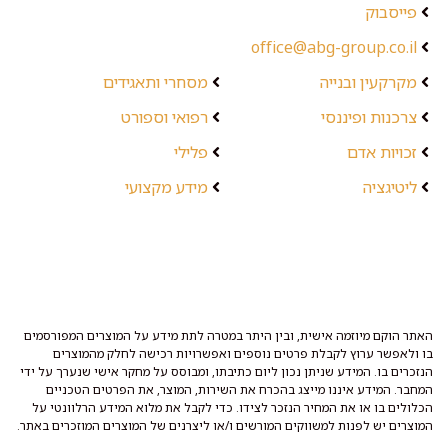
פייסבוק
office@abg-group.co.il
מקרקעין ובנייה
מסחרי ותאגידים
צרכנות ופיננסי
רפואי וספורט
זכויות אדם
פלילי
ליטיגציה
מידע מקצועי
האתר הוקם מיוזמה אישית, ובין היתר במטרה לתת מידע על המוצרים המפורסמים
בו ולאפשר ערוץ לקבלת פרטים נוספים ואפשרויות רכישה לחלק מהמוצרים
הנזכרים בו. המידע שניתן נכון ליום כתיבתו, ומבוסס על מחקר אישי שנערך על ידי
המחבר. המידע איננו מייצג בהכרח את השירות, המוצר, את הפרטים הטכניים
הכלולים בו או את המחיר הנזכר לצידו. כדי לקבל את מלוא המידע הרלוונטי על
המוצרים יש לפנות למשווקים המורשים ו/או ליצרנים של המוצרים המוזכרים באתר.