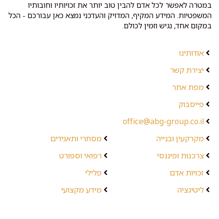
במטרה לאפשר לכל אדם להבין טוב יותר את זכויותיו וחובותיו
המשפטיות. המידע המקיף, המדויק והעדכני נמצא כאן עבורכם - הכל
במקום אחד, נגיש וזמין לכולם.
אודותינו
יצירת קשר
מפת אתר
פייסבוק
office@abg-group.co.il
מקרקעין ובנייה
מסחרי ותאגידים
צרכנות ופיננסי
רפואי וספורט
זכויות אדם
פלילי
ליטיגציה
מידע מקצועי