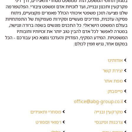
במגוון תחומי המשפט, החל ממשפט מסחרי ותאגידים, דרך דיני
מקרקעין ותכנון ובנייה, ועד לזכויות אדם ומשפט ציבורי. הפלטפורמה
שלנו מציעה תוכן משפטי איכותי הכולל מאמרים מקצועיים, ניתוח
פסיקה עדכנית, מדריכים מעשיים וסקירות מעמיקות של התפתחויות
בעולם המשפט הישראלי. כל התכנים מוגשים בשפה ברורה ונגישה,
במטרה לאפשר לכל אדם להבין טוב יותר את זכויותיו וחובותיו
המשפטיות. המידע המקיף, המדויק והעדכני נמצא כאן עבורכם - הכל
במקום אחד, נגיש וזמין לכולם.
אודותינו
יצירת קשר
מפת אתר
פייסבוק
office@abg-group.co.il
מקרקעין ובנייה
מסחרי ותאגידים
צרכנות ופיננסי
רפואי וספורט