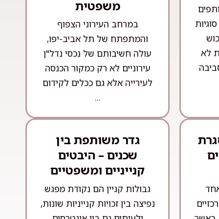
משפטית
ותפים
וגיות
במרחב העירוני הצפוף
וש
והמתפתח של תל אביב-יפו,
ת לא
עולה חשיבותם של נכסי נדל"ן
ביבה
עירוניים לא רק כמקור הכנסה
לעירייה אלא גם ככלים לקידום
...
גרת
גדר משותפת בין
ם
שכנים – היבטים
קנייניים ומשפטיים
אחד
גבולות קניין הם נקודת מפגש
כזיים
נפיצה בין זכויות קנייניות שונות,
 כאשר
ולעיתים גם בין אינטרסים