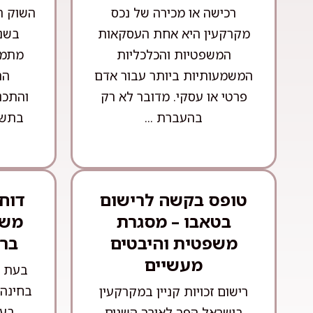
רכישה או מכירה של נכס
השוק ה
מקרקעין היא אחת העסקאות
בשני
המשפטיות והכלכליות
מתמד
המשמעותיות ביותר עבור אדם
הה
פרטי או עסקי. מדובר לא רק
והתכנ
בהעברת ...
בתשת
טופס בקשה לרישום
דוח
בטאבו – מסגרת
משפ
משפטית והיבטים
בר
מעשיים
בעת ר
בחינה 
רישום זכויות קניין במקרקעין
בעי
בישראל הפך לאורך השנים