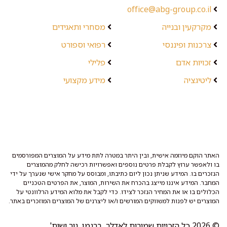
office@abg-group.co.il
מקרקעין ובנייה
מסחרי ותאגידים
צרכנות ופיננסי
רפואי וספורט
זכויות אדם
פלילי
ליטיגציה
מידע מקצועי
האתר הוקם מיוזמה אישית, ובין היתר במטרה לתת מידע על המוצרים המפורסמים
בו ולאפשר ערוץ לקבלת פרטים נוספים ואפשרויות רכישה לחלק מהמוצרים
הנזכרים בו. המידע שניתן נכון ליום כתיבתו, ומבוסס על מחקר אישי שנערך על ידי
המחבר. המידע איננו מייצג בהכרח את השירות, המוצר, את הפרטים הטכניים
הכלולים בו או את המחיר הנזכר לצידו. כדי לקבל את מלוא המידע הרלוונטי על
המוצרים יש לפנות למשווקים המורשים ו/או ליצרנים של המוצרים המוזכרים באתר.
© 2026 כל הזכויות שמורות לאדלר, ברגמן, גור ושות'