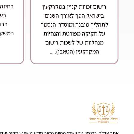
בחינה 
רישום זכויות קניין במקרקעין
בעי
בישראל הפך לאורך השנים
בבדי
לתהליך מובנה ומוסדר, הנסמך
המשקיע
על חקיקה מפורטת והנחיות
מנהליות של לשכות רישום
המקרקעין (הטאבו). ...
אתר אדלר, ברגמן, גור ושות' מהווה מקור מידע משפטי מקיף ועדכנ