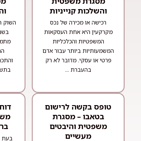
מסגרת משפטית
מס
והשלכות קנייניות
וה
רכישה או מכירה של נכס
השוק ה
מקרקעין היא אחת העסקאות
בשני
המשפטיות והכלכליות
מתמד
המשמעותיות ביותר עבור אדם
הה
פרטי או עסקי. מדובר לא רק
והתכנ
בהעברת ...
בתשת
טופס בקשה לרישום
דוח
בטאבו – מסגרת
משפ
משפטית והיבטים
בר
מעשיים
בעת ר