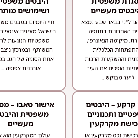
גרת משפטית
היבטים משפטיי
יבטים מעשיים
ושימושים מותר
נדל"ני בבאר שבע נמצא
חיי היומיום במבנים מש
ם האחרונות בתנופה
בישראל מזמנים אינספור ס
ת. מיקומה הגאוגרפי,
משפטיות הנוגעות לרכ
תפתחות הכלכלית
המשותף, ובמרכזן ניצב
ונית וההשקעות הרבות
אחת הסוגיה של הגג. בס
יות הופכים את העיר
אורבנית צפופה ...
ליעד מבוקש ...
 קרקע – היבטים
אישור טאבו – מס
טיים ותכנוניים
משפטית והיבטי
כישת מקרקעין
מעשיים
כישת נכס מקרקעין או
עולם המקרקעין הוא 