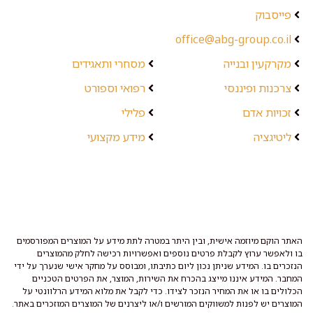
פייסבוק
office@abg-group.co.il
מקרקעין ובנייה
מסחרי ותאגידים
צרכנות ופיננסי
רפואי וספורט
זכויות אדם
פלילי
ליטיגציה
מידע מקצועי
האתר הוקם מיוזמה אישית, ובין היתר במטרה לתת מידע על המוצרים המפורסמים
בו ולאפשר ערוץ לקבלת פרטים נוספים ואפשרויות רכישה לחלק מהמוצרים
הנזכרים בו. המידע שניתן נכון ליום כתיבתו, ומבוסס על מחקר אישי שנערך על ידי
המחבר. המידע איננו מייצג בהכרח את השירות, המוצר, את הפרטים הטכניים
הכלולים בו או את המחיר הנזכר לצידו. כדי לקבל את מלוא המידע הרלוונטי על
המוצרים יש לפנות למשווקים המורשים ו/או ליצרנים של המוצרים המוזכרים באתר.