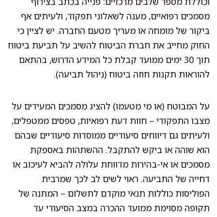
וכוללת מספר שלבים מרכזיים: פנייה בכתב בצירוף
מסמכים רפואיים, מענה לשאלוני תפקוד, ולעיתים אף
ביקור של מומחה או מעריך מטעם החברה. יש לציין כי
החוק מחייב את חברת הביטוח להשיב על תביעת ביטוח
תוך 30 ימים ממועד קבלת כל המידע הדרוש, בהתאם
להוראות תקנות חוזה ביטוח (ניהול תביעה).
על המבוטח (או מי מטעמו) להציג מסמכים המעידים על
מצבו התפקודי – חוות דעת רפואיות, טפסים ממטפלים,
ולעיתים גם דיווחים סיעודיים ממוסדות סיעודיים שבהם
הוא שוהה או ביקש להתקבל. ההשתהות באספקת
מסמכים או אי-בהירות מדווחת עלולה להביא לעיכוב או
דחייה של התביעה. ראוי לשים לב לכך שמרבית
הפוליסות כוללות תנאי מוקדם לתשלום – המתנה של
תקופה מסוימת ממועד ההכרה במצב הסיעודי עד