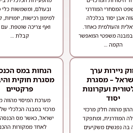
ד היסודות המרכזיים
מהפעילות הכלכלית בי
פט המסחרי המודרני
ובעולם, ומשמשות כלי מ
ווה אבן יסוד בכלכלה
למימון רכישות, יזמויות, ל
לית והעולמית כאחד.
ואף צריכה שוטפת. עם 
במבנה משפטי המאפשר
קבלת ...
הקמה ...
ק ניירות ערך
הנחות במס הכנס
שראל – מסגרת
מסגרת חוקית והי
טורית ועקרונות
פרקטיים
יסוד
מערכת המיסוי מהווה מ
מרכזי במבנה הכלכלי של 
הון מהווה חלק מרכזי
ישראל, כאשר מס הכנסה
ה המודרנית, ומתפקד
לאחד ממקורות ההכנ
ה בה נפגשים משקיעים