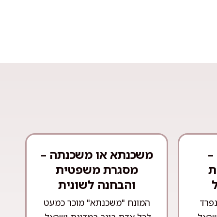
–
משכנתא או משכנתה –
ת
מסגרת משפטית
והבחנה לשונית
נפרד
המונח "משכנתא" מוכר כמעט