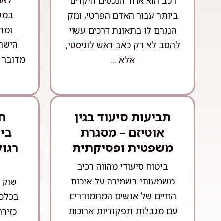
לאח
רכב הוא אחד הנכסים היקרים
במש
ביותר עבור האדם הפרטי, ונזק
ומה
הנגרם לו בתאונת דרכים עשוי
הישרא
להסב לא רק כאב ראש לוגיסטי,
מדובר 
אלא ...
תביעות סיעוד בגין
חו
אוטיזם – מסגרת
בי
משפטית ופסיקתית
רגול
ביטוח סיעודי מהווה רכיב
משמעותי בשמירה על איכות
שוק ה
החיים של אנשים המתמודדים
בכלכל
עם מגבלות תפקודיות ארוכות
כזיר