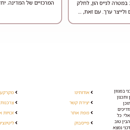
המרכזיים של המדינה. יחד 
במטרה לגייס הון, לחלק
 ולייצר ערך. עם זאת, ...
י במגוון
אודותינו
מקרקעין
ותכנון
יצירת קשר
צרכנות 
וכן
דריכים
מפת אתר
זכויות 
לי. כל
בין טוב
פייסבוק
ליטיגציה
כני נמצא