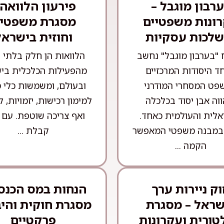
רבון מוגבל –
פירעון הלוואה 
ונות משפטיים
מסגרת משפטי
שלכות עסקיות
וחוזית בישראל
 "בערבון מוגבל" נחשב
הלוואות הן חלק בלתי 
ד היסודות המרכזיים
מהפעילות הכלכלית בי
פט המסחרי המודרני
ובעולם, ומשמשות כלי מ
ווה אבן יסוד בכלכלה
למימון רכישות, יזמויות, ל
לית והעולמית כאחד.
ואף צריכה שוטפת. עם 
במבנה משפטי המאפשר
קבלת ...
הקמה ...
ק ניירות ערך
הנחות במס הכנס
שראל – מסגרת
מסגרת חוקית והי
טורית ועקרונות
פרקטיים