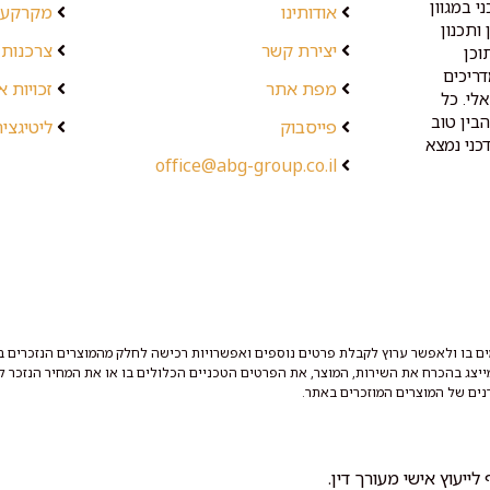
י במגוון
אודותינו
מקרקעין
ותכנון
יצירת קשר
צרכנות 
וכן
דריכים
מפת אתר
זכויות 
לי. כל
בין טוב
פייסבוק
ליטיגציה
כני נמצא
office@abg-group.co.il
ם בו ולאפשר ערוץ לקבלת פרטים נוספים ואפשרויות רכישה לחלק מהמוצרים הנזכרים בו
מייצג בהכרח את השירות, המוצר, את הפרטים הטכניים הכלולים בו או את המחיר הנזכר לצ
נים של המוצרים המוזכרים באתר.
ייעוץ אישי מעורך דין.