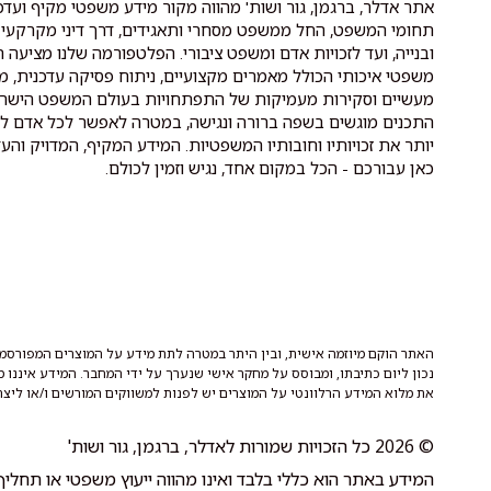
אתר אדלר, ברגמן, גור ושות' מהווה מקור מידע משפטי מקיף ועדכנ
תחומי המשפט, החל ממשפט מסחרי ותאגידים, דרך דיני מקרקעין 
ובנייה, ועד לזכויות אדם ומשפט ציבורי. הפלטפורמה שלנו מציעה ת
משפטי איכותי הכולל מאמרים מקצועיים, ניתוח פסיקה עדכנית, מ
מעשיים וסקירות מעמיקות של התפתחויות בעולם המשפט הישרא
התכנים מוגשים בשפה ברורה ונגישה, במטרה לאפשר לכל אדם לה
יותר את זכויותיו וחובותיו המשפטיות. המידע המקיף, המדויק והעד
כאן עבורכם - הכל במקום אחד, נגיש וזמין לכולם.
האתר הוקם מיוזמה אישית, ובין היתר במטרה לתת מידע על המוצרים המפורסמי
נכון ליום כתיבתו, ומבוסס על מחקר אישי שנערך על ידי המחבר. המידע איננו 
את מלוא המידע הרלוונטי על המוצרים יש לפנות למשווקים המורשים ו/או ליצר
© 2026 כל הזכויות שמורות לאדלר, ברגמן, גור ושות'
המידע באתר הוא כללי בלבד ואינו מהווה ייעוץ משפטי או תחליף ל