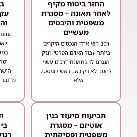
החזר ביטוח מקיף
בע
לאחר תאונה – מסגרת
עקר
משפטית והיבטים
וה
מעשיים
המונח
לאח
רכב הוא אחד הנכסים היקרים
במש
ביותר עבור האדם הפרטי, ונזק
ומה
הנגרם לו בתאונת דרכים עשוי
הישרא
להסב לא רק כאב ראש לוגיסטי,
מדובר 
אלא ...
תביעות סיעוד בגין
חו
אוטיזם – מסגרת
בי
משפטית ופסיקתית
רגול