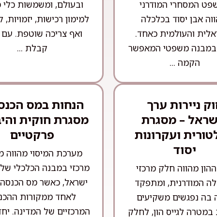
פט המסחרי המודרני
ובעולם, ומשמשות כלי מ
ווה אבן יסוד בכלכלה
למימון רכישות, יזמויות, ל
לית והעולמית כאחד.
ואף צריכה שוטפת. עם 
במבנה משפטי המאפשר
קבלת ...
הקמה ...
ק ניירות ערך
הנחות במס הכנס
שראל – מסגרת
מסגרת חוקית והי
טורית ועקרונות
פרקטיים
יסוד
מערכת המיסוי מהווה מ
מרכזי במבנה הכלכלי של 
הון מהווה חלק מרכזי
ישראל, כאשר מס הכנסה
ה המודרנית, ומתפקד
לאחד ממקורות ההכנ
ה בה נפגשים משקיעים
המרכזיים של המדינה. יחד 
במטרה לגייס הון, לחלק