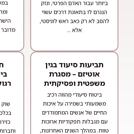
במש
ביותר עבור האדם הפרטי, ונזק
ומה
הנגרם לו בתאונת דרכים עשוי
הישרא
להסב לא רק כאב ראש לוגיסטי,
מדובר 
אלא ...
תביעות סיעוד בגין
חו
אוטיזם – מסגרת
בי
משפטית ופסיקתית
רגול
ביטוח סיעודי מהווה רכיב
משמעותי בשמירה על איכות
שוק ה
החיים של אנשים המתמודדים
בכלכל
עם מגבלות תפקודיות ארוכות
כזיר
טווח. במהלך השנים האחרונות,
וחברות 