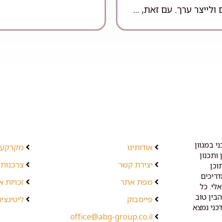
 ולייצר ערך. עם זאת, ...
י במגוון
אודותינו
מקרקעין
ותכנון
יצירת קשר
צרכנות 
וכן
דריכים
מפת אתר
זכויות 
לי. כל
בין טוב
פייסבוק
ליטיגציה
כני נמצא
office@abg-group.co.il