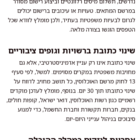
נדרשים, תשלום מיסים רלוונטיים וביצוע רישום מסודר
במרשם המתאים. טעויות או עיכובים ברישום יכולים
לגרום לבעיות משפטיות בעתיד, ולכן מומלץ לוודא שכל
הטפסים הוגשו בצורה מלאה.
שינוי כתובת ברשויות וגופים ציבוריים
שינוי כתובת אינו רק עניין אדמיניסטרטיבי, אלא גם
מחויבות משפטית במקרים מסוימים. למשל, לפי סעיף
13 לחוק מרשם האוכלוסין, כל תושב מחויב לדווח על
שינוי כתובתו תוך 30 יום. בנוסף, מומלץ לעדכן מוקדים
רשמיים כגון רשות האוכלוסין, דואר ישראל, קופות חולים,
בנקים, חברות תקשורת וחברת החשמל, כדי למנוע
סיבוכים בניהול ענייני היום-יום.
אחריות לנזקים במהלך ההובלה