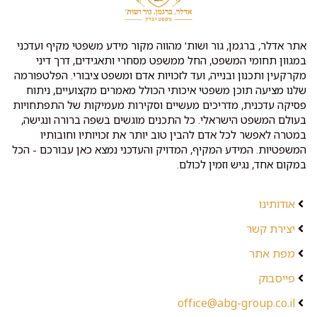
אתר אדלר, ברגמן, גור ושות' מהווה מקור מידע משפטי מקיף ועדכני
במגוון תחומי המשפט, החל ממשפט מסחרי ותאגידים, דרך דיני
מקרקעין ותכנון ובנייה, ועד לזכויות אדם ומשפט ציבורי. הפלטפורמה
שלנו מציעה תוכן משפטי איכותי הכולל מאמרים מקצועיים, ניתוח
פסיקה עדכנית, מדריכים מעשיים וסקירות מעמיקות של התפתחויות
בעולם המשפט הישראלי. כל התכנים מוגשים בשפה ברורה ונגישה,
במטרה לאפשר לכל אדם להבין טוב יותר את זכויותיו וחובותיו
המשפטיות. המידע המקיף, המדויק והעדכני נמצא כאן עבורכם - הכל
במקום אחד, נגיש וזמין לכולם.
אודותינו
יצירת קשר
מפת אתר
פייסבוק
office@abg-group.co.il