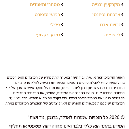
מקרקעין ובנייה
מסחרי ותאגידים
צרכנות ופיננסי
רפואי וספורט
זכויות אדם
פלילי
ליטיגציה
מידע מקצועי
האתר הוקם מיוזמה אישית, ובין היתר במטרה לתת מידע על המוצרים המפורסמים
בו ולאפשר ערוץ לקבלת פרטים נוספים ואפשרויות רכישה לחלק מהמוצרים
הנזכרים בו. המידע שניתן נכון ליום כתיבתו, ומבוסס על מחקר אישי שנערך על ידי
המחבר. המידע איננו מייצג בהכרח את השירות, המוצר, את הפרטים הטכניים
הכלולים בו או את המחיר הנזכר לצידו. כדי לקבל את מלוא המידע הרלוונטי על
המוצרים יש לפנות למשווקים המורשים ו/או ליצרנים של המוצרים המוזכרים באתר.
© 2026 כל הזכויות שמורות לאדלר, ברגמן, גור ושות'
המידע באתר הוא כללי בלבד ואינו מהווה ייעוץ משפטי או תחליף