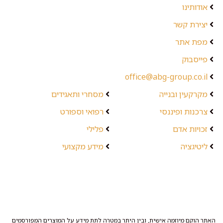
אודותינו
יצירת קשר
מפת אתר
פייסבוק
office@abg-group.co.il
מקרקעין ובנייה
מסחרי ותאגידים
צרכנות ופיננסי
רפואי וספורט
זכויות אדם
פלילי
ליטיגציה
מידע מקצועי
האתר הוקם מיוזמה אישית, ובין היתר במטרה לתת מידע על המוצרים המפורסמים