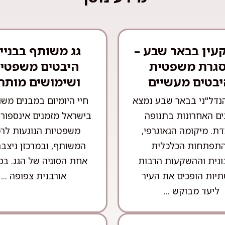
עין בבאר שבע –
גג משותף בבניין
גרת משפטית
היבטים משפטיי
יבטים מעשיים
ושימושים מותר
נדל"ני בבאר שבע נמצא
חיי היומיום במבנים מש
ם האחרונות בתנופה
בישראל מזמנים אינספור ס
ת. מיקומה הגאוגרפי,
משפטיות הנוגעות לרכ
תפתחות הכלכלית
המשותף, ובמרכזן ניצב
ונית וההשקעות הרבות
אחת הסוגיה של הגג. בס
יות הופכים את העיר
אורבנית צפופה ...
ליעד מבוקש ...