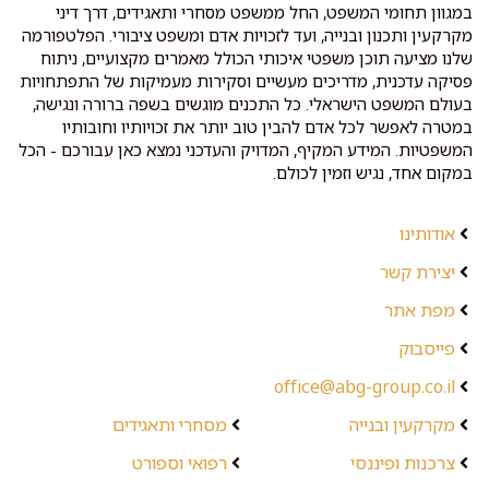
במגוון תחומי המשפט, החל ממשפט מסחרי ותאגידים, דרך דיני
מקרקעין ותכנון ובנייה, ועד לזכויות אדם ומשפט ציבורי. הפלטפורמה
שלנו מציעה תוכן משפטי איכותי הכולל מאמרים מקצועיים, ניתוח
פסיקה עדכנית, מדריכים מעשיים וסקירות מעמיקות של התפתחויות
בעולם המשפט הישראלי. כל התכנים מוגשים בשפה ברורה ונגישה,
במטרה לאפשר לכל אדם להבין טוב יותר את זכויותיו וחובותיו
המשפטיות. המידע המקיף, המדויק והעדכני נמצא כאן עבורכם - הכל
במקום אחד, נגיש וזמין לכולם.
אודותינו
יצירת קשר
מפת אתר
פייסבוק
office@abg-group.co.il
מקרקעין ובנייה
מסחרי ותאגידים
צרכנות ופיננסי
רפואי וספורט