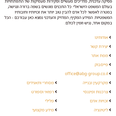
פסיקה עדכנית, מדריכים מעשיים וסקירות מעמיקות של התפתחויות
בעולם המשפט הישראלי. כל התכנים מוגשים בשפה ברורה ונגישה,
במטרה לאפשר לכל אדם להבין טוב יותר את זכויותיו וחובותיו
המשפטיות. המידע המקיף, המדויק והעדכני נמצא כאן עבורכם - הכל
במקום אחד, נגיש וזמין לכולם.
אודותינו
יצירת קשר
מפת אתר
פייסבוק
office@abg-group.co.il
מקרקעין ובנייה
מסחרי ותאגידים
צרכנות ופיננסי
רפואי וספורט
זכויות אדם
פלילי
ליטיגציה
מידע מקצועי