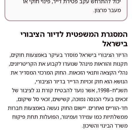
יכול להתרחש עקב פטירת דייר, פינוי חוקי או
מעבר מרצון.
המסגרת המשפטית לדיור הציבורי
בישראל
הדיור הציבורי בישראל מוסדר בעיקר באמצעות חוקים,
תקנות והוראות מינהל שנועדו לקבוע את הקריטריונים,
נהלי הקצאה ותנאי הזכאות. החוק המרכזי המסדיר את
הנושא הוא חוק זכויות הדייר בדיור הציבורי,
תשנ"ח–1998, אשר נועד להבטיח קורת גג לציבור של
זכאים בעלי הכנסה נמוכה, קשישים, זכאי סל שיקום,
חד-הוריים ואחרים. יישום החוק נעשה באמצעות חברות
ממשלתיות כמו עמידר ועמיגור, הפועלות תחת פיקוח
משרד הבינוי והשיכון.