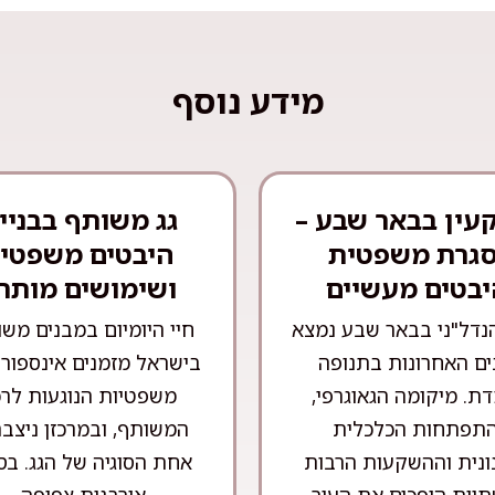
מידע נוסף
עין בבאר שבע –
גג משותף בבניין
גרת משפטית
היבטים משפטיי
יבטים מעשיים
ושימושים מותר
נדל"ני בבאר שבע נמצא
חיי היומיום במבנים מש
ם האחרונות בתנופה
בישראל מזמנים אינספור ס
ת. מיקומה הגאוגרפי,
משפטיות הנוגעות לרכ
תפתחות הכלכלית
המשותף, ובמרכזן ניצב
ונית וההשקעות הרבות
אחת הסוגיה של הגג. בס