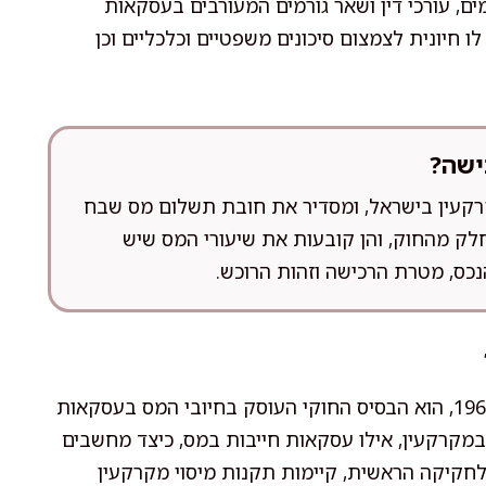
מים, עורכי דין ושאר גורמים המעורבים בעסקאות
 חיונית לצמצום סיכונים משפטיים וכלכליים וכן
ישה?
רקעין בישראל, ומסדיר את חובת תשלום מס שבח
לק מהחוק, והן קובעות את שיעורי המס שיש
כס, מטרת הרכישה וזהות הרוכש.
חוק מיסוי מקרקעין (שבח, מכירה ורכישה), התשכ"ג–1963, הוא הבסיס החוקי העוסק בחיובי המס בעסקאות
במקרקעין, אילו עסקאות חייבות במס, כיצד מחשבים
ף לחקיקה הראשית, קיימות תקנות מיסוי מקרקעין