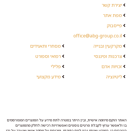
יצירת קשר
מפת אתר
פייסבוק
office@abg-group.co.il
מקרקעין ובנייה
מסחרי ותאגידים
צרכנות ופיננסי
רפואי וספורט
זכויות אדם
פלילי
ליטיגציה
מידע מקצועי
האתר הוקם מיוזמה אישית, ובין היתר במטרה לתת מידע על המוצרים המפורסמים
בו ולאפשר ערוץ לקבלת פרטים נוספים ואפשרויות רכישה לחלק מהמוצרים
הנזכרים בו. המידע שניתן נכון ליום כתיבתו, ומבוסס על מחקר אישי שנערך על ידי