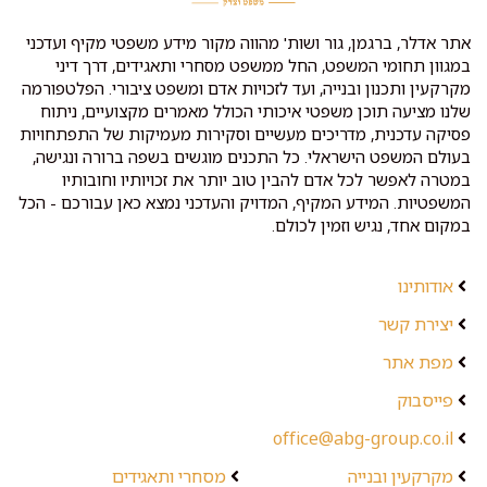
אתר אדלר, ברגמן, גור ושות' מהווה מקור מידע משפטי מקיף ועדכני
במגוון תחומי המשפט, החל ממשפט מסחרי ותאגידים, דרך דיני
מקרקעין ותכנון ובנייה, ועד לזכויות אדם ומשפט ציבורי. הפלטפורמה
שלנו מציעה תוכן משפטי איכותי הכולל מאמרים מקצועיים, ניתוח
פסיקה עדכנית, מדריכים מעשיים וסקירות מעמיקות של התפתחויות
בעולם המשפט הישראלי. כל התכנים מוגשים בשפה ברורה ונגישה,
במטרה לאפשר לכל אדם להבין טוב יותר את זכויותיו וחובותיו
המשפטיות. המידע המקיף, המדויק והעדכני נמצא כאן עבורכם - הכל
במקום אחד, נגיש וזמין לכולם.
אודותינו
יצירת קשר
מפת אתר
פייסבוק
office@abg-group.co.il
מקרקעין ובנייה
מסחרי ותאגידים