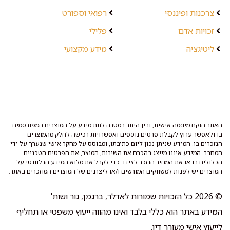
צרכנות ופיננסי
רפואי וספורט
זכויות אדם
פלילי
ליטיגציה
מידע מקצועי
האתר הוקם מיוזמה אישית, ובין היתר במטרה לתת מידע על המוצרים המפורסמים
בו ולאפשר ערוץ לקבלת פרטים נוספים ואפשרויות רכישה לחלק מהמוצרים
הנזכרים בו. המידע שניתן נכון ליום כתיבתו, ומבוסס על מחקר אישי שנערך על ידי
המחבר. המידע איננו מייצג בהכרח את השירות, המוצר, את הפרטים הטכניים
הכלולים בו או את המחיר הנזכר לצידו. כדי לקבל את מלוא המידע הרלוונטי על
המוצרים יש לפנות למשווקים המורשים ו/או ליצרנים של המוצרים המוזכרים באתר.
© 2026 כל הזכויות שמורות לאדלר, ברגמן, גור ושות'
המידע באתר הוא כללי בלבד ואינו מהווה ייעוץ משפטי או תחליף
לייעוץ אישי מעורך דין.