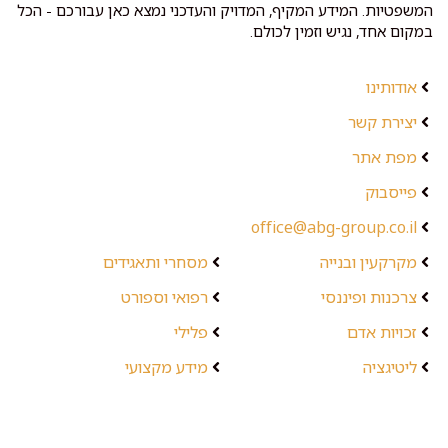
המשפטיות. המידע המקיף, המדויק והעדכני נמצא כאן עבורכם - הכל
במקום אחד, נגיש וזמין לכולם.
אודותינו
יצירת קשר
מפת אתר
פייסבוק
office@abg-group.co.il
מקרקעין ובנייה
מסחרי ותאגידים
צרכנות ופיננסי
רפואי וספורט
זכויות אדם
פלילי
ליטיגציה
מידע מקצועי