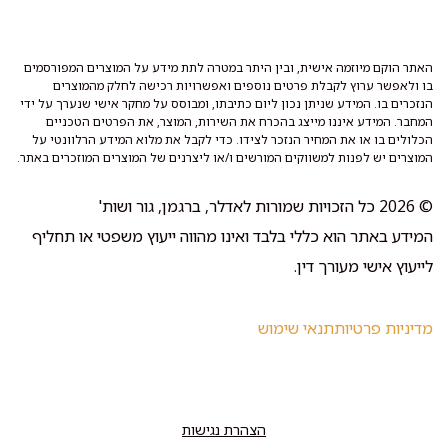
האתר הוקם מיוזמה אישית, ובין היתר במטרה לתת מידע על המוצרים המפורסמים
בו ולאפשר ערוץ לקבלת פרטים נוספים ואפשרויות רכישה לחלק מהמוצרים
הנזכרים בו. המידע שניתן נכון ליום כתיבתו, ומבוסס על מחקר אישי שנערך על ידי
המחבר. המידע איננו מייצג בהכרח את השירות, המוצר, את הפרטים הטכניים
הכלולים בו או את המחיר הנזכר לצידו. כדי לקבל את מלוא המידע הרלוונטי על
המוצרים יש לפנות למשווקים המורשים ו/או ליצרנים של המוצרים המוזכרים באתר.
© 2026 כל הזכויות שמורות לאדלר, ברגמן, גור ושות'
המידע באתר הוא כללי בלבד ואינו מהווה ייעוץ משפטי או תחליף
לייעוץ אישי מעורך דין.
מדיניות פרטיות
תנאי שימוש
הצהרת נגישות