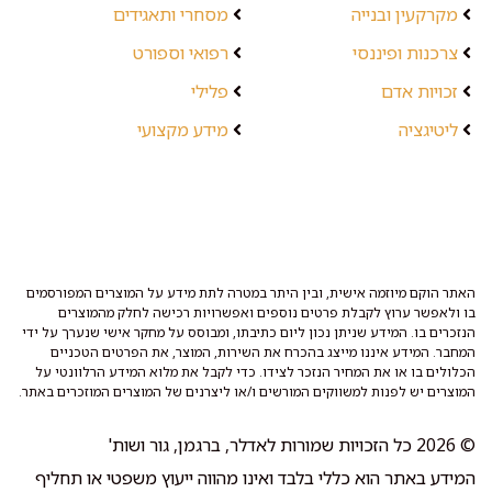
מקרקעין ובנייה
מסחרי ותאגידים
צרכנות ופיננסי
רפואי וספורט
זכויות אדם
פלילי
ליטיגציה
מידע מקצועי
האתר הוקם מיוזמה אישית, ובין היתר במטרה לתת מידע על המוצרים המפורסמים
בו ולאפשר ערוץ לקבלת פרטים נוספים ואפשרויות רכישה לחלק מהמוצרים
הנזכרים בו. המידע שניתן נכון ליום כתיבתו, ומבוסס על מחקר אישי שנערך על ידי
המחבר. המידע איננו מייצג בהכרח את השירות, המוצר, את הפרטים הטכניים
הכלולים בו או את המחיר הנזכר לצידו. כדי לקבל את מלוא המידע הרלוונטי על
המוצרים יש לפנות למשווקים המורשים ו/או ליצרנים של המוצרים המוזכרים באתר.
© 2026 כל הזכויות שמורות לאדלר, ברגמן, גור ושות'
המידע באתר הוא כללי בלבד ואינו מהווה ייעוץ משפטי או תחליף