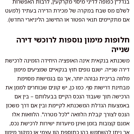
בנדל"ן כפופה לדיני מיסוי מקרקעין, לרבות האפשרות
לשלם מס שבח במקרה של מכירת הדירה בעתיד (למעט
אם מתקיימים תנאי הפטור או החישוב הליניארי החדש).
חלופות מימון נוספות לרוכשי דירה
שנייה
משכנתא בנקאית אינה האופציה היחידה הזמינה לרכישת
דירה שנייה. ישנם גופים חוץ בנקאיים שמציעים מימון
מלווה בריבית גבוהה יותר, אך גם בגמישות מסוימת
מבחינת דרישות סף. כמו כן, יש קונים שבוחרים לממן את
הרכישה תוך שעבוד הנכס הקיים בבעלותם – בין אם
באמצעות הגדלת המשכנתא לקיימת ובין אם דרך משכון
הנכס לצורך קבלת הלוואה "לכל מטרה". הלוואות אלו
אמנם קצובות בזמן ואינן מיועדות ישירות לרכישת נכס,
אך ניתן להשתמש בהן כתוספת הון עצמי או כמקור מימון