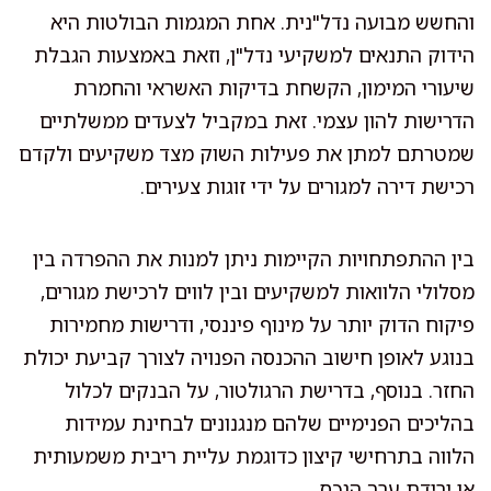
והחשש מבועה נדל"נית. אחת המגמות הבולטות היא
הידוק התנאים למשקיעי נדל"ן, וזאת באמצעות הגבלת
שיעורי המימון, הקשחת בדיקות האשראי והחמרת
הדרישות להון עצמי. זאת במקביל לצעדים ממשלתיים
שמטרתם למתן את פעילות השוק מצד משקיעים ולקדם
רכישת דירה למגורים על ידי זוגות צעירים.
בין ההתפתחויות הקיימות ניתן למנות את ההפרדה בין
מסלולי הלוואות למשקיעים ובין לווים לרכישת מגורים,
פיקוח הדוק יותר על מינוף פיננסי, ודרישות מחמירות
בנוגע לאופן חישוב ההכנסה הפנויה לצורך קביעת יכולת
החזר. בנוסף, בדרישת הרגולטור, על הבנקים לכלול
בהליכים הפנימיים שלהם מנגנונים לבחינת עמידות
הלווה בתרחישי קיצון כדוגמת עליית ריבית משמעותית
או ירידת ערך הנכס.