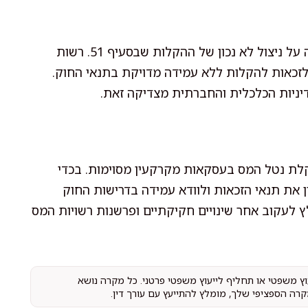
בשנים האחרונות ניתן לראות מגמה של החמרת אכיפה על ניצול לא נכון של ההקלות שבסעיף 51. רשות
לזכאות להקלות ללא עמידה מדויקת בתנאי החוק.
יניות הכלכלית והחברתית מצדיקה זאת.
ב להקלת נטל המס בעסקאות מקרקעין מסוימות. בכדי
את תנאי הזכאות ולוודא עמידה בדרישות החוק
 לעקוב אחר שינויים חקיקתיים ופרשנות רשויות המס
עוץ משפטי או תחליף לייעוץ משפטי פרטני. כל מקרה נושא
קרה הספציפי שלך, מומלץ להתייעץ עם עורך דין.