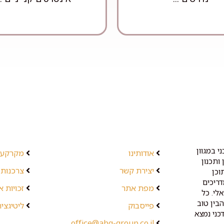
י במגוון
אודותינו
מקרקעין
ותכנון
יצירת קשר
צרכנות 
וכן
דריכים
מפת אתר
זכויות 
לי. כל
בין טוב
פייסבוק
ליטיגציה
כני נמצא
office@abg-group.co.il