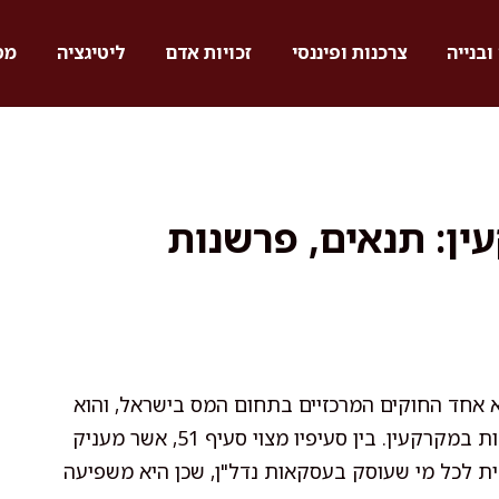
ובנייה
צרכנות ופיננסי
זכויות אדם
ליטיגציה
מס
קרקעין: תנאים, פרשנות
וי מקרקעין (שבח ורכישה), התשכ"ג-1963, הוא אחד החוקים המרכזיים בתחום המס בישראל, והוא
קובע את הכללים למיסוי עסקאות מכר ועסקאות נוספות במקרקעין. בין סעיפיו מצוי סעיף 51, אשר מעניק
ית לכל מי שעוסק בעסקאות נדל"ן, שכן היא משפיעה