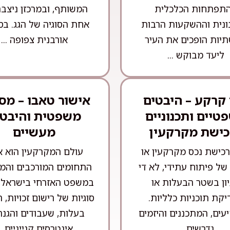
תפתחות הכלכלית
המשותף, ובמרכזן ניצב
ונית וההשקעות הרבות
אחת הסוגיה של הגג. בס
יות הופכים את העיר
אורבנית צפופה ...
ליעד מבוקש ...
 קרקע – היבטים
אישור טאבו – מס
טיים ותכנוניים
משפטית והיבטי
כישת מקרקעין
מעשיים
כישת נכס מקרקעין או
עולם המקרקעין הוא 
של פיתוח עתידי, לא די
התחומים המורכבים והמר
ון בשטר הבעלות או
במשפט האזרחי בישראל,
קת תוכניות כלליות.
סוגיות של רישום זכויות,
ים, המתכננים והיזמים
בעלות, שעבודים והגנה
נדרשים ...
אינטרסים קנייניים ..