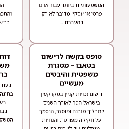
המשמעותיות ביותר עבור אדם
הה
פרטי או עסקי. מדובר לא רק
והתכנ
בהעברת ...
בתשת
טופס בקשה לרישום
דוח
בטאבו – מסגרת
משפ
משפטית והיבטים
בר
מעשיים
בעת ר
בחינה 
רישום זכויות קניין במקרקעין
בעי
בישראל הפך לאורך השנים
בבדי
לתהליך מובנה ומוסדר, הנסמך
המשקיע
על חקיקה מפורטת והנחיות
מנהליות של לשכות רישום