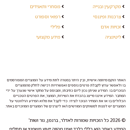
מקרקעין ובנייה
מסחרי ותאגידים
צרכנות ופיננסי
רפואי וספורט
זכויות אדם
פלילי
ליטיגציה
מידע מקצועי
האתר הוקם מיוזמה אישית, ובין היתר במטרה לתת מידע על המוצרים המפורסמים
בו ולאפשר ערוץ לקבלת פרטים נוספים ואפשרויות רכישה לחלק מהמוצרים
הנזכרים בו. המידע שניתן נכון ליום כתיבתו, ומבוסס על מחקר אישי שנערך על ידי
המחבר. המידע איננו מייצג בהכרח את השירות, המוצר, את הפרטים הטכניים
הכלולים בו או את המחיר הנזכר לצידו. כדי לקבל את מלוא המידע הרלוונטי על
המוצרים יש לפנות למשווקים המורשים ו/או ליצרנים של המוצרים המוזכרים באתר.
© 2026 כל הזכויות שמורות לאדלר, ברגמן, גור ושות'
המידע באתר הוא כללי בלבד ואינו מהווה ייעוץ משפטי או תחליף