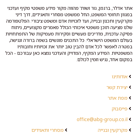
אתר אדלר, ברגמן, גור ושות' מהווה מקור מידע משפטי מקיף ועדכני
במגוון תחומי המשפט, החל ממשפט מסחרי ותאגידים, דרך דיני
מקרקעין ותכנון ובנייה, ועד לזכויות אדם ומשפט ציבורי. הפלטפורמה
שלנו מציעה תוכן משפטי איכותי הכולל מאמרים מקצועיים, ניתוח
פסיקה עדכנית, מדריכים מעשיים וסקירות מעמיקות של התפתחויות
בעולם המשפט הישראלי. כל התכנים מוגשים בשפה ברורה ונגישה,
במטרה לאפשר לכל אדם להבין טוב יותר את זכויותיו וחובותיו
המשפטיות. המידע המקיף, המדויק והעדכני נמצא כאן עבורכם - הכל
במקום אחד, נגיש וזמין לכולם.
אודותינו
יצירת קשר
מפת אתר
פייסבוק
office@abg-group.co.il
מקרקעין ובנייה
מסחרי ותאגידים