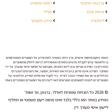
צרכנות ופיננסי
רפואי וספורט
זכויות אדם
פלילי
ליטיגציה
מידע מקצועי
האתר הוקם מיוזמה אישית, ובין היתר במטרה לתת מידע על המוצרים המפורסמים
בו ולאפשר ערוץ לקבלת פרטים נוספים ואפשרויות רכישה לחלק מהמוצרים
הנזכרים בו. המידע שניתן נכון ליום כתיבתו, ומבוסס על מחקר אישי שנערך על ידי
המחבר. המידע איננו מייצג בהכרח את השירות, המוצר, את הפרטים הטכניים
הכלולים בו או את המחיר הנזכר לצידו. כדי לקבל את מלוא המידע הרלוונטי על
המוצרים יש לפנות למשווקים המורשים ו/או ליצרנים של המוצרים המוזכרים באתר.
© 2026 כל הזכויות שמורות לאדלר, ברגמן, גור ושות'
המידע באתר הוא כללי בלבד ואינו מהווה ייעוץ משפטי או תחליף
לייעוץ אישי מעורך דין.