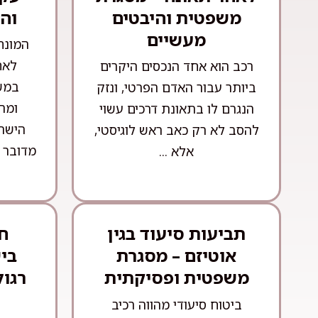
משפטית והיבטים
וה
מעשיים
המונח
לאח
רכב הוא אחד הנכסים היקרים
במש
ביותר עבור האדם הפרטי, ונזק
ומה
הנגרם לו בתאונת דרכים עשוי
הישרא
להסב לא רק כאב ראש לוגיסטי,
מדובר 
אלא ...
תביעות סיעוד בגין
חו
אוטיזם – מסגרת
בי
משפטית ופסיקתית
רגול
ביטוח סיעודי מהווה רכיב