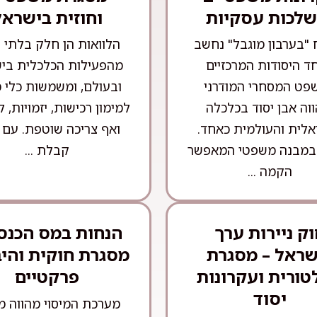
שלכות עסקיות
וחוזית בישראל
 "בערבון מוגבל" נחשב
הלוואות הן חלק בלתי 
ד היסודות המרכזיים
מהפעילות הכלכלית בי
פט המסחרי המודרני
ובעולם, ומשמשות כלי מ
ווה אבן יסוד בכלכלה
למימון רכישות, יזמויות, ל
לית והעולמית כאחד.
ואף צריכה שוטפת. עם 
במבנה משפטי המאפשר
קבלת ...
הקמה ...
ק ניירות ערך
הנחות במס הכנס
שראל – מסגרת
מסגרת חוקית והי
טורית ועקרונות
פרקטיים
יסוד
מערכת המיסוי מהווה מ