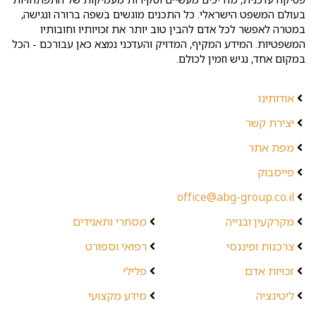
בעולם המשפט הישראלי. כל התכנים מוגשים בשפה ברורה ונגישה,
במטרה לאפשר לכל אדם להבין טוב יותר את זכויותיו וחובותיו
המשפטיות. המידע המקיף, המדויק והעדכני נמצא כאן עבורכם - הכל
במקום אחד, נגיש וזמין לכולם.
אודותינו
יצירת קשר
מפת אתר
פייסבוק
office@abg-group.co.il
מקרקעין ובנייה
מסחרי ותאגידים
צרכנות ופיננסי
רפואי וספורט
זכויות אדם
פלילי
ליטיגציה
מידע מקצועי