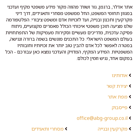
אתר אדלר, ברגמן, גור ושות' מהווה מקור מידע משפטי מקיף ועדכני
במגוון תחומי המשפט, החל ממשפט מסחרי ותאגידים, דרך דיני
מקרקעין ותכנון ובנייה, ועד לזכויות אדם ומשפט ציבורי. הפלטפורמה
שלנו מציעה תוכן משפטי איכותי הכולל מאמרים מקצועיים, ניתוח
פסיקה עדכנית, מדריכים מעשיים וסקירות מעמיקות של התפתחויות
בעולם המשפט הישראלי. כל התכנים מוגשים בשפה ברורה ונגישה,
במטרה לאפשר לכל אדם להבין טוב יותר את זכויותיו וחובותיו
המשפטיות. המידע המקיף, המדויק והעדכני נמצא כאן עבורכם - הכל
במקום אחד, נגיש וזמין לכולם.
אודותינו
יצירת קשר
מפת אתר
פייסבוק
office@abg-group.co.il
מקרקעין ובנייה
מסחרי ותאגידים