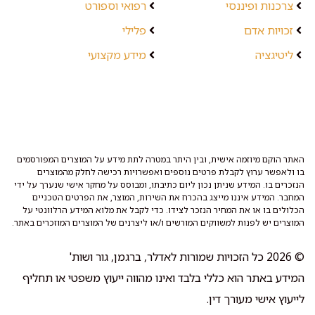
צרכנות ופיננסי
רפואי וספורט
זכויות אדם
פלילי
ליטיגציה
מידע מקצועי
האתר הוקם מיוזמה אישית, ובין היתר במטרה לתת מידע על המוצרים המפורסמים
בו ולאפשר ערוץ לקבלת פרטים נוספים ואפשרויות רכישה לחלק מהמוצרים
הנזכרים בו. המידע שניתן נכון ליום כתיבתו, ומבוסס על מחקר אישי שנערך על ידי
המחבר. המידע איננו מייצג בהכרח את השירות, המוצר, את הפרטים הטכניים
הכלולים בו או את המחיר הנזכר לצידו. כדי לקבל את מלוא המידע הרלוונטי על
המוצרים יש לפנות למשווקים המורשים ו/או ליצרנים של המוצרים המוזכרים באתר.
© 2026 כל הזכויות שמורות לאדלר, ברגמן, גור ושות'
המידע באתר הוא כללי בלבד ואינו מהווה ייעוץ משפטי או תחליף
לייעוץ אישי מעורך דין.