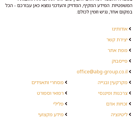
המשפטיות. המידע המקיף, המדויק והעדכני נמצא כאן עבורכם - הכל
במקום אחד, נגיש וזמין לכולם.
אודותינו
יצירת קשר
מפת אתר
פייסבוק
office@abg-group.co.il
מקרקעין ובנייה
מסחרי ותאגידים
צרכנות ופיננסי
רפואי וספורט
זכויות אדם
פלילי
ליטיגציה
מידע מקצועי