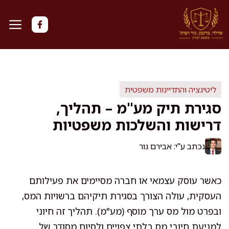
דלג
תוכן
ליטיגציה והתדיינות משפטית
סגירת תיק מע"מ – תהליך,
דרישות והשלכות משפטיות
נכתב ע"י: אבירם גור
כאשר עוסק עצמאי או חברה מסיימים את פעילותם
העסקית, עולה הצורך בסגירת תיקיהם ברשויות המס,
ובפרט מול מס ערך מוסף (מע"מ). תהליך זה חיוני
למניעת חיובי מס בלתי צפויים ולסיום מסודר של