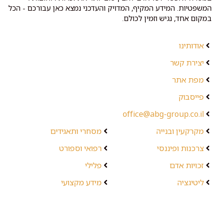
המשפטיות. המידע המקיף, המדויק והעדכני נמצא כאן עבורכם - הכל
במקום אחד, נגיש וזמין לכולם.
אודותינו
יצירת קשר
מפת אתר
פייסבוק
office@abg-group.co.il
מקרקעין ובנייה
מסחרי ותאגידים
צרכנות ופיננסי
רפואי וספורט
זכויות אדם
פלילי
ליטיגציה
מידע מקצועי