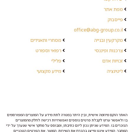
מפת אתר
פייסבוק
office@abg-group.co.il
מקרקעין ובנייה
מסחרי ותאגידים
צרכנות ופיננסי
רפואי וספורט
זכויות אדם
פלילי
ליטיגציה
מידע מקצועי
האתר הוקם מיוזמה אישית, ובין היתר במטרה לתת מידע על המוצרים המפורסמים
בו ולאפשר ערוץ לקבלת פרטים נוספים ואפשרויות רכישה לחלק מהמוצרים
הנזכרים בו. המידע שניתן נכון ליום כתיבתו, ומבוסס על מחקר אישי שנערך על ידי
המחבר. המידע איננו מייצג בהכרח את השירות, המוצר, את הפרטים הטכניים