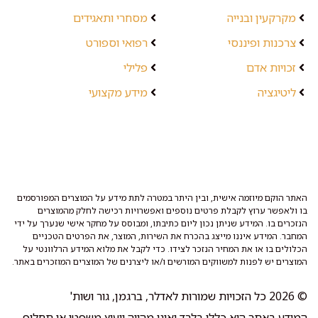
מקרקעין ובנייה
מסחרי ותאגידים
צרכנות ופיננסי
רפואי וספורט
זכויות אדם
פלילי
ליטיגציה
מידע מקצועי
האתר הוקם מיוזמה אישית, ובין היתר במטרה לתת מידע על המוצרים המפורסמים
בו ולאפשר ערוץ לקבלת פרטים נוספים ואפשרויות רכישה לחלק מהמוצרים
הנזכרים בו. המידע שניתן נכון ליום כתיבתו, ומבוסס על מחקר אישי שנערך על ידי
המחבר. המידע איננו מייצג בהכרח את השירות, המוצר, את הפרטים הטכניים
הכלולים בו או את המחיר הנזכר לצידו. כדי לקבל את מלוא המידע הרלוונטי על
המוצרים יש לפנות למשווקים המורשים ו/או ליצרנים של המוצרים המוזכרים באתר.
© 2026 כל הזכויות שמורות לאדלר, ברגמן, גור ושות'
המידע באתר הוא כללי בלבד ואינו מהווה ייעוץ משפטי או תחליף