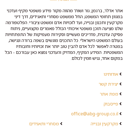
אתר אדלר, ברגמן, גור ושות' מהווה מקור מידע משפטי מקיף ועדכני
במגוון תחומי המשפט, החל ממשפט מסחרי ותאגידים, דרך דיני
מקרקעין ותכנון ובנייה, ועד לזכויות אדם ומשפט ציבורי. הפלטפורמה
שלנו מציעה תוכן משפטי איכותי הכולל מאמרים מקצועיים, ניתוח
פסיקה עדכנית, מדריכים מעשיים וסקירות מעמיקות של התפתחויות
בעולם המשפט הישראלי. כל התכנים מוגשים בשפה ברורה ונגישה,
במטרה לאפשר לכל אדם להבין טוב יותר את זכויותיו וחובותיו
המשפטיות. המידע המקיף, המדויק והעדכני נמצא כאן עבורכם - הכל
במקום אחד, נגיש וזמין לכולם.
אודותינו
יצירת קשר
מפת אתר
פייסבוק
office@abg-group.co.il
מקרקעין ובנייה
מסחרי ותאגידים