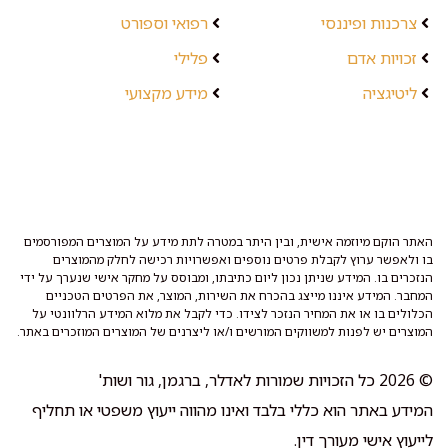
צרכנות ופיננסי
רפואי וספורט
זכויות אדם
פלילי
ליטיגציה
מידע מקצועי
האתר הוקם מיוזמה אישית, ובין היתר במטרה לתת מידע על המוצרים המפורסמים
בו ולאפשר ערוץ לקבלת פרטים נוספים ואפשרויות רכישה לחלק מהמוצרים
הנזכרים בו. המידע שניתן נכון ליום כתיבתו, ומבוסס על מחקר אישי שנערך על ידי
המחבר. המידע איננו מייצג בהכרח את השירות, המוצר, את הפרטים הטכניים
הכלולים בו או את המחיר הנזכר לצידו. כדי לקבל את מלוא המידע הרלוונטי על
המוצרים יש לפנות למשווקים המורשים ו/או ליצרנים של המוצרים המוזכרים באתר.
© 2026 כל הזכויות שמורות לאדלר, ברגמן, גור ושות'
המידע באתר הוא כללי בלבד ואינו מהווה ייעוץ משפטי או תחליף
לייעוץ אישי מעורך דין.