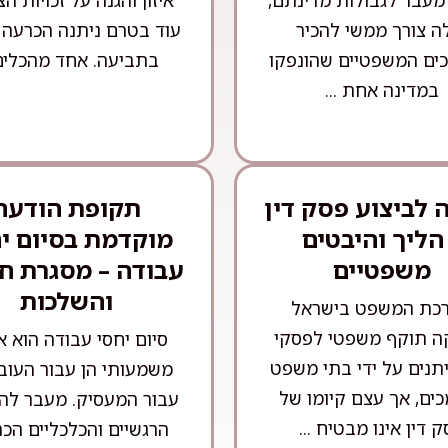
מעבר לגבולות מדינתם,
איזון והגנה על זכויות ה
ה צורך ממשי להכיר
עוד בטרם ניתנה הכרעה 
ים המשפטיים שהונפקו
בתביעה. אחד מהכלים 
במדינה אחת ...
לביצוע פסק דין
תקופת הודעה
הליך והיבטים
מוקדמת בסיום י
משפטיים
עבודה – מסגרת ח
והשלכות
כת המשפט בישראל
ה תוקף משפטי לפסקי
סיום יחסי עבודה הוא א
יתנים על ידי בתי משפט
משמעותי הן עבור העובד
ים, אך עצם קיומו של
עבור המעסיק. מעבר לה
 דין אינו מבטיח ...
הרגשיים והכלכליים הכר