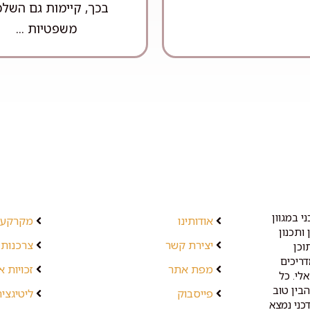
בכך, קיימות גם השלכ
משפטיות ...
י במגוון
אודותינו
מקרקעין
ותכנון
יצירת קשר
צרכנות 
וכן
דריכים
מפת אתר
זכויות 
לי. כל
בין טוב
פייסבוק
ליטיגציה
כני נמצא