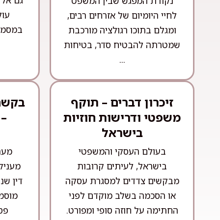
גם אל 
נקודת המפגש שבין המשפט
עול
לחיי היומיום של אזרחים רבים,
במסמכ
ומגלם בתוכו רגולציה מורכבת
שמטרתה להבטיח סדר, בטיחות
...
זיכרון דברים – תוקף
בקשה 
משפטי ודרישות חוזיות
– 
בישראל
בעולם העסקי והמשפטי
מער
בישראל, לעיתים קרובות
מעניק
מבקשים צדדים למסגרת עסקה
דין שנ
או הסכמה בשלב מוקדם לפני
מוסמכ
החתימה על חוזה סופי ומפורט.
פסק