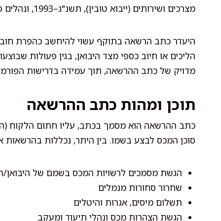
מצרכים ושירותים (ייבוא טובין), תשנ"ג–1993, ונהלים פנימיים של אגף המכס.
היעדר כתב הרשאה בתוקף עשוי להיחשב כהפרת חובה ר
הליכים או חיוב כספי מצד היבואן, בגין פעולות שבוצע
מדויק של כתב ההרשאה, תוך עמידה בדרישות הפורמליו
תוכן ומהות כתב ההרשאה
כתב ההרשאה הוא מסמך בכתב, עליו חתום הלקוח (היבו
סוכן המכס לבצע בשמו. בין היתר, נכללות בהרשאות א
הגשת מסמכים לרשויות המכס בשמם של היבואן/הי
שחרור סחורות מנמלים
תשלום מיסים, אגרות והיטלים
הגשת הצהרות מכס ונהלי תיעוד ומעקב